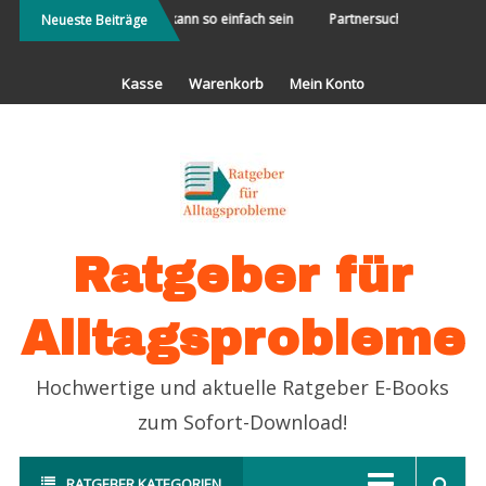
Direkt
d Neues
Geld sparen kann so einfach sein
Partnersuche leicht gemach
Neueste Beiträge
zum
Inhalt
Kasse
Warenkorb
Mein Konto
Ratgeber für
Alltagsprobleme
Hochwertige und aktuelle Ratgeber E-Books
zum Sofort-Download!
RATGEBER KATEGORIEN