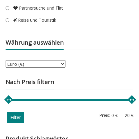
Partnersuche und Flirt
Reise und Touristik
Währung auswählen
Nach Preis filtern
Min
Ma
Preis:
0 €
—
20 €
Filter
Pre
Pre
Produkt Schlagwörter