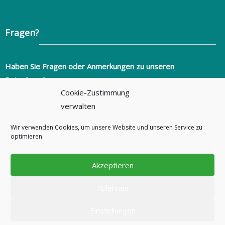
Fragen?
Haben Sie Fragen oder Anmerkungen zu unseren
Ratgebern?
Cookie-Zustimmung
info@ratgeber-fuer-alltagsprobleme.de
verwalten
+49 (0)351 2736346
Wir verwenden Cookies, um unsere Website und unseren Service zu
ratgeber-fuer-alltagsprobleme.de
optimieren.
Akzeptieren
Ablehnen
Copyright © 2026
Ratgeber für Alltagsprobleme
- Alle Rechte vorbehalten
Theme by
ThemeGrill
Einstellungen