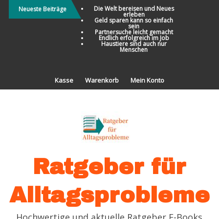
Direkt
Die Welt bereisen und Neues
Neueste Beiträge
erleben
zum
Geld sparen kann so einfach
sein
Inhalt
Partnersuche leicht gemacht
Endlich erfolgreich im Job
Haustiere sind auch nur
Menschen
Kasse
Warenkorb
Mein Konto
Ratgeber für
Alltagsprobleme
Hochwertige und aktuelle Ratgeber E-Books