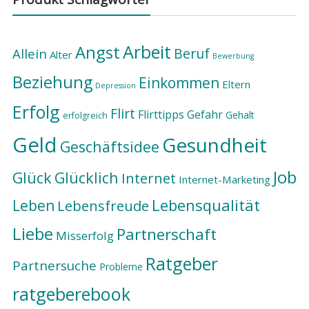
Arbeit
Angst
Beruf
Allein
Alter
Bewerbung
Beziehung
Einkommen
Eltern
Depression
Erfolg
Flirt
Flirttipps
Gefahr
Gehalt
erfolgreich
Geld
Gesundheit
Geschäftsidee
Job
Glück
Glücklich
Internet
Internet-Marketing
Lebensqualität
Leben
Lebensfreude
Liebe
Partnerschaft
Misserfolg
Ratgeber
Partnersuche
Probleme
ratgeberebook