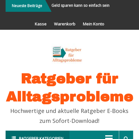
Direkt
t bereisen und Neues
Geld sparen kann so einfach sein
Partnersuche
Neueste Beiträge
erleben
zum
Inhalt
Kasse
Warenkorb
Mein Konto
Ratgeber für
Alltagsprobleme
Hochwertige und aktuelle Ratgeber E-Books
zum Sofort-Download!
RATGEBER KATEGORIEN