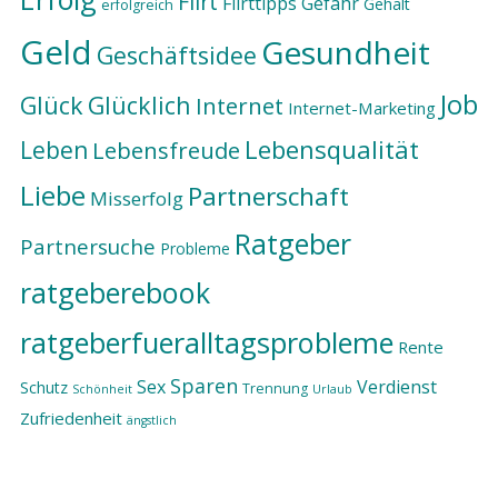
Flirt
Flirttipps
Gefahr
Gehalt
erfolgreich
Geld
Gesundheit
Geschäftsidee
Job
Glück
Glücklich
Internet
Internet-Marketing
Lebensqualität
Leben
Lebensfreude
Liebe
Partnerschaft
Misserfolg
Ratgeber
Partnersuche
Probleme
ratgeberebook
ratgeberfueralltagsprobleme
Rente
Sparen
Sex
Verdienst
Schutz
Trennung
Schönheit
Urlaub
Zufriedenheit
ängstlich