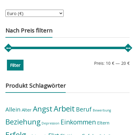
Nach Preis filtern
Min
Ma
Preis:
10 €
—
20 €
Filter
Pre
Pre
Produkt Schlagwörter
Arbeit
Angst
Beruf
Allein
Alter
Bewerbung
Beziehung
Einkommen
Eltern
Depression
Erfolg