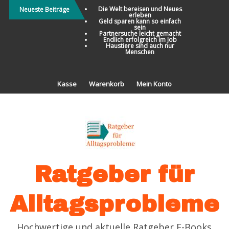
Direkt
Die Welt bereisen und Neues
Neueste Beiträge
erleben
zum
Geld sparen kann so einfach
sein
Inhalt
Partnersuche leicht gemacht
Endlich erfolgreich im Job
Haustiere sind auch nur
Menschen
Kasse
Warenkorb
Mein Konto
Ratgeber für
Alltagsprobleme
Hochwertige und aktuelle Ratgeber E-Books