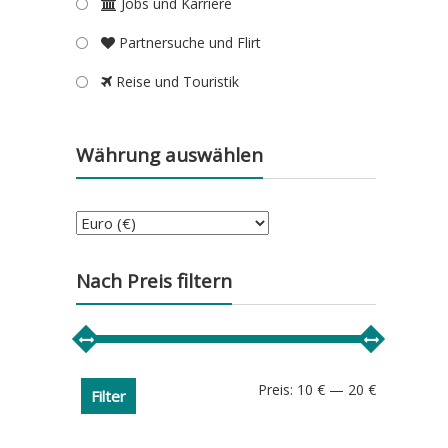
Jobs und Karriere
Partnersuche und Flirt
Reise und Touristik
Währung auswählen
Nach Preis filtern
Min.
Max.
Preis:
10 €
—
20 €
Filter
Preis
Preis