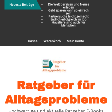
Direkt
Die Welt bereisen und Neues
Neueste Beiträge
erleben
zum
Geld sparen kann so einfach
sein
Inhalt
Partnersuche leicht gemacht
Endlich erfolgreich im Job
Haustiere sind auch nur
Menschen
Kasse
Warenkorb
Mein Konto
Ratgeber für
Alltagsprobleme
Hochwertige und aktuelle Ratgeber E-Books