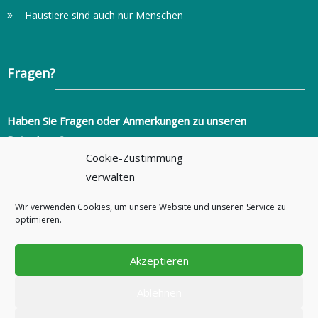
Haustiere sind auch nur Menschen
Fragen?
Haben Sie Fragen oder Anmerkungen zu unseren
Ratgebern?
Cookie-Zustimmung
info@ratgeber-fuer-alltagsprobleme.de
verwalten
+49 (0)351 2736346
Wir verwenden Cookies, um unsere Website und unseren Service zu
ratgeber-fuer-alltagsprobleme.de
optimieren.
Akzeptieren
Ablehnen
Copyright © 2026
Ratgeber für Alltagsprobleme
- Alle Rechte vorbehalten