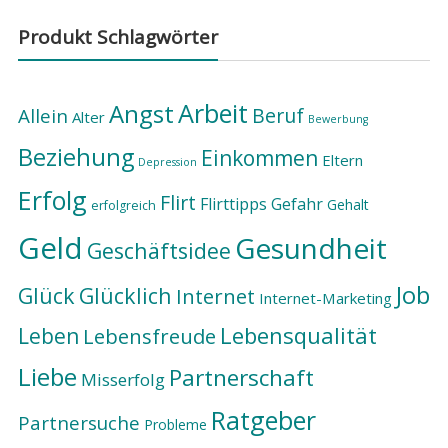
Produkt Schlagwörter
Arbeit
Angst
Beruf
Allein
Alter
Bewerbung
Beziehung
Einkommen
Eltern
Depression
Erfolg
Flirt
Flirttipps
Gefahr
Gehalt
erfolgreich
Geld
Gesundheit
Geschäftsidee
Job
Glück
Glücklich
Internet
Internet-Marketing
Lebensqualität
Leben
Lebensfreude
Liebe
Partnerschaft
Misserfolg
Ratgeber
Partnersuche
Probleme