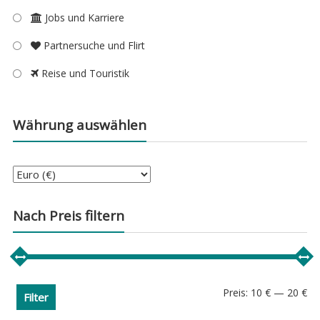
Jobs und Karriere
Partnersuche und Flirt
Reise und Touristik
Währung auswählen
Nach Preis filtern
Min
Ma
Preis:
10 €
—
20 €
Filter
Pre
Pre