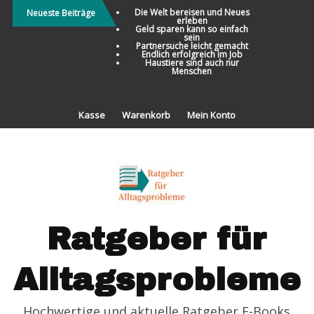
Direkt
Die Welt bereisen und Neues
Neueste Beiträge
erleben
zum
Geld sparen kann so einfach
sein
Inhalt
Partnersuche leicht gemacht
Endlich erfolgreich im Job
Haustiere sind auch nur
Menschen
Kasse
Warenkorb
Mein Konto
Ratgeber für
Alltagsprobleme
Hochwertige und aktuelle Ratgeber E-Books