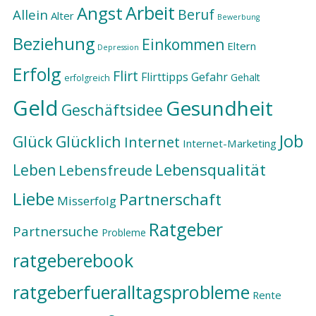
Arbeit
Angst
Beruf
Allein
Alter
Bewerbung
Beziehung
Einkommen
Eltern
Depression
Erfolg
Flirt
Flirttipps
Gefahr
Gehalt
erfolgreich
Geld
Gesundheit
Geschäftsidee
Job
Glück
Glücklich
Internet
Internet-Marketing
Lebensqualität
Leben
Lebensfreude
Liebe
Partnerschaft
Misserfolg
Ratgeber
Partnersuche
Probleme
ratgeberebook
ratgeberfueralltagsprobleme
Rente