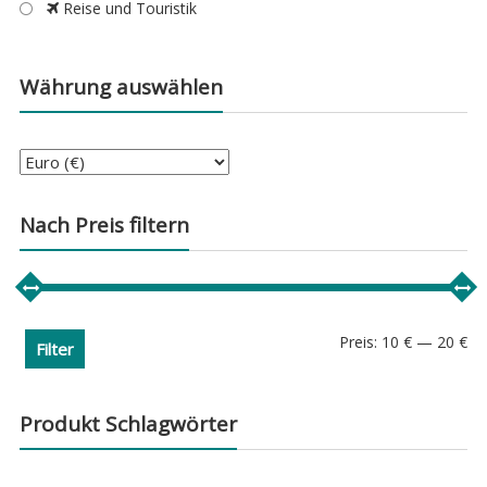
Reise und Touristik
Währung auswählen
Nach Preis filtern
Min
Ma
Preis:
10 €
—
20 €
Filter
Pre
Pre
Produkt Schlagwörter