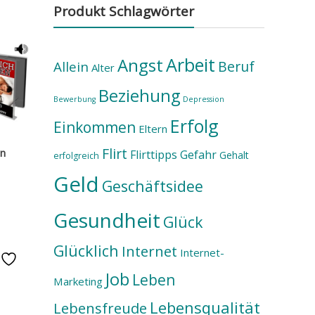
Produkt Schlagwörter
Arbeit
Angst
Beruf
Allein
Alter
Beziehung
Bewerbung
Depression
Erfolg
Einkommen
Eltern
Flirt
en
Flirttipps
Gefahr
Gehalt
erfolgreich
Geld
Geschäftsidee
Gesundheit
Glück
Glücklich
Internet
Internet-
e
Job
Leben
Marketing
Lebensqualität
Lebensfreude