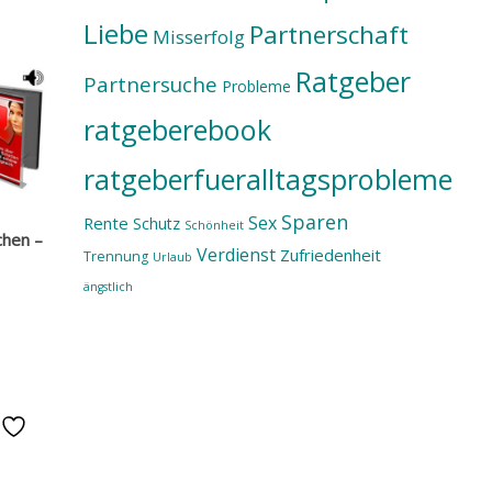
Liebe
Partnerschaft
Misserfolg
Ratgeber
Partnersuche
Probleme
ratgeberebook
ratgeberfueralltagsprobleme
Sparen
Sex
Rente
Schutz
Schönheit
chen –
Verdienst
Zufriedenheit
Trennung
Urlaub
ängstlich
e