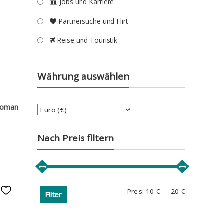
Jobs und Karriere
Partnersuche und Flirt
Reise und Touristik
Währung auswählen
woman
Nach Preis filtern
e
Min.
Max.
Preis:
10 €
—
20 €
Filter
Preis
Preis