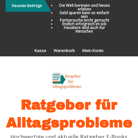
Direkt
Die Welt bereisen und Neues
Neueste Beiträge
erleben
zum
Geld sparen kann so einfach
sein
Inhalt
Partnersuche leicht gemacht
Endlich erfolgreich im Job
Haustiere sind auch nur
Menschen
Kasse
Warenkorb
Mein Konto
Ratgeber für
Alltagsprobleme
Hochwertige und aktuelle Ratgeber E-Books