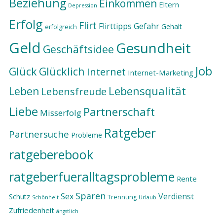
Beziehung
Einkommen
Eltern
Depression
Erfolg
Flirt
Flirttipps
Gefahr
Gehalt
erfolgreich
Geld
Gesundheit
Geschäftsidee
Job
Glück
Glücklich
Internet
Internet-Marketing
Lebensqualität
Leben
Lebensfreude
Liebe
Partnerschaft
Misserfolg
Ratgeber
Partnersuche
Probleme
ratgeberebook
ratgeberfueralltagsprobleme
Rente
Sparen
Sex
Verdienst
Schutz
Trennung
Schönheit
Urlaub
Zufriedenheit
ängstlich