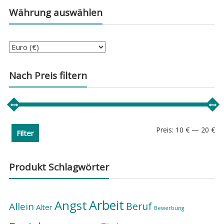
Währung auswählen
Nach Preis filtern
Min
Ma
Preis:
10 €
—
20 €
Filter
Pre
Pre
Produkt Schlagwörter
Arbeit
Angst
Beruf
Allein
Alter
Bewerbung