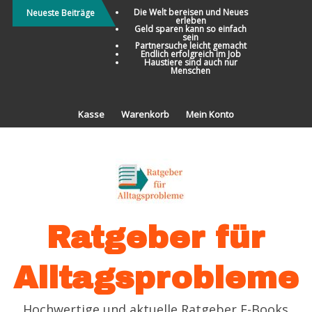
Direkt
Die Welt bereisen und Neues
Neueste Beiträge
erleben
zum
Geld sparen kann so einfach
sein
Inhalt
Partnersuche leicht gemacht
Endlich erfolgreich im Job
Haustiere sind auch nur
Menschen
Kasse
Warenkorb
Mein Konto
Ratgeber für
Alltagsprobleme
Hochwertige und aktuelle Ratgeber E-Books