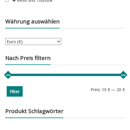
Reise und Touristik
Währung auswählen
Nach Preis filtern
Min
Ma
Preis:
10 €
—
20 €
Filter
Pre
Pre
Produkt Schlagwörter