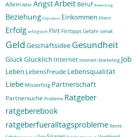
Arbeit
Angst
Beruf
Allein
Alter
Bewerbung
Beziehung
Einkommen
Eltern
Depression
Erfolg
Flirt
Flirttipps
Gefahr
Gehalt
erfolgreich
Geld
Gesundheit
Geschäftsidee
Job
Glück
Glücklich
Internet
Internet-Marketing
Lebensqualität
Leben
Lebensfreude
Liebe
Partnerschaft
Misserfolg
Ratgeber
Partnersuche
Probleme
ratgeberebook
ratgeberfueralltagsprobleme
Rente
Sparen
Sex
Verdienst
Schutz