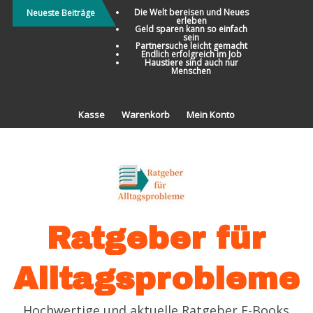
Direkt
Die Welt bereisen und Neues
Neueste Beiträge
erleben
zum
Geld sparen kann so einfach
sein
Inhalt
Partnersuche leicht gemacht
Endlich erfolgreich im Job
Haustiere sind auch nur
Menschen
Kasse
Warenkorb
Mein Konto
Ratgeber für
Alltagsprobleme
Hochwertige und aktuelle Ratgeber E-Books