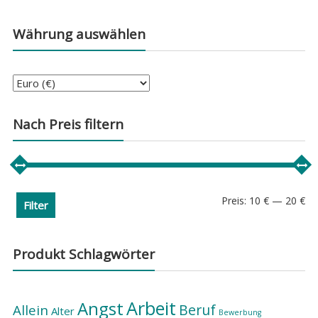
Währung auswählen
Nach Preis filtern
Min
Ma
Preis:
10 €
—
20 €
Filter
Pre
Pre
Produkt Schlagwörter
Arbeit
Angst
Beruf
Allein
Alter
Bewerbung