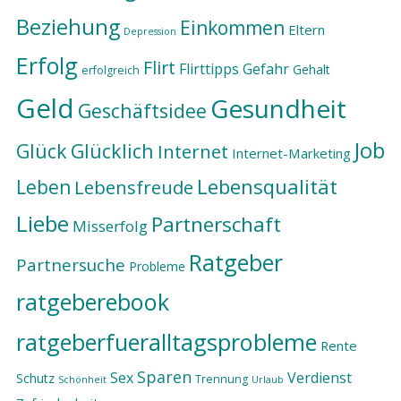
Beziehung
Einkommen
Eltern
Depression
Erfolg
Flirt
Flirttipps
Gefahr
Gehalt
erfolgreich
Geld
Gesundheit
Geschäftsidee
Job
Glück
Glücklich
Internet
Internet-Marketing
Lebensqualität
Leben
Lebensfreude
Liebe
Partnerschaft
Misserfolg
Ratgeber
Partnersuche
Probleme
ratgeberebook
ratgeberfueralltagsprobleme
Rente
Sparen
Sex
Verdienst
Schutz
Trennung
Schönheit
Urlaub