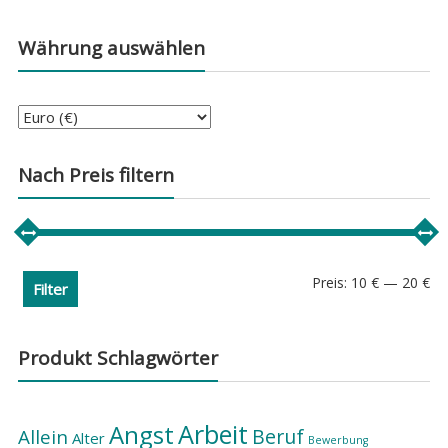
Währung auswählen
Nach Preis filtern
Min
Ma
Preis:
10 €
—
20 €
Filter
Pre
Pre
Produkt Schlagwörter
Arbeit
Angst
Beruf
Allein
Alter
Bewerbung