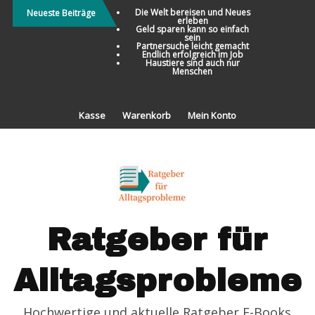
Direkt
Die Welt bereisen und Neues
Neueste Beiträge
erleben
zum
Geld sparen kann so einfach
sein
Inhalt
Partnersuche leicht gemacht
Endlich erfolgreich im Job
Haustiere sind auch nur
Menschen
Kasse
Warenkorb
Mein Konto
Ratgeber für
Alltagsprobleme
Hochwertige und aktuelle Ratgeber E-Books