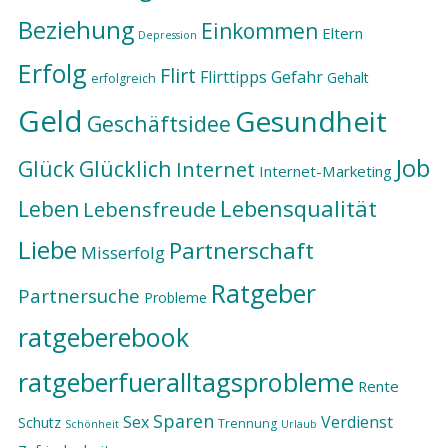
Beziehung
Einkommen
Eltern
Depression
Erfolg
Flirt
Flirttipps
Gefahr
Gehalt
erfolgreich
Geld
Gesundheit
Geschäftsidee
Job
Glück
Glücklich
Internet
Internet-Marketing
Lebensqualität
Leben
Lebensfreude
Liebe
Partnerschaft
Misserfolg
Ratgeber
Partnersuche
Probleme
ratgeberebook
ratgeberfueralltagsprobleme
Rente
Sparen
Sex
Verdienst
Schutz
Trennung
Schönheit
Urlaub