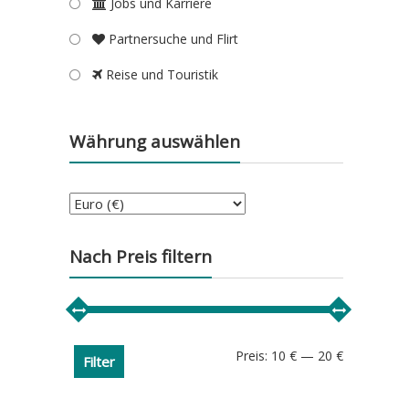
Jobs und Karriere
Partnersuche und Flirt
Reise und Touristik
Währung auswählen
Nach Preis filtern
Min.
Max.
Preis:
10 €
—
20 €
Filter
Preis
Preis