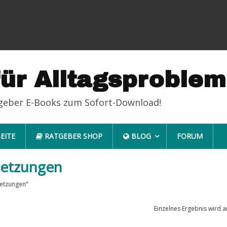
für Alltagsproble
tgeber E-Books zum Sofort-Download!
EITE
RATGEBER SHOP
BLOG
FORUM
setzungen
setzungen“
Einzelnes Ergebnis wird a