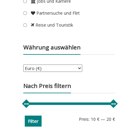
Jobs und Karriere
Partnersuche und Flirt
Reise und Touristik
Währung auswählen
Nach Preis filtern
Min.
Max.
Preis:
10 €
—
20 €
Filter
Preis
Preis