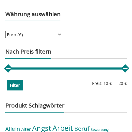
Währung auswählen
Nach Preis filtern
Min
Ma
Preis:
10 €
—
20 €
Filter
Pre
Pre
Produkt Schlagwörter
Arbeit
Angst
Beruf
Allein
Alter
Bewerbung