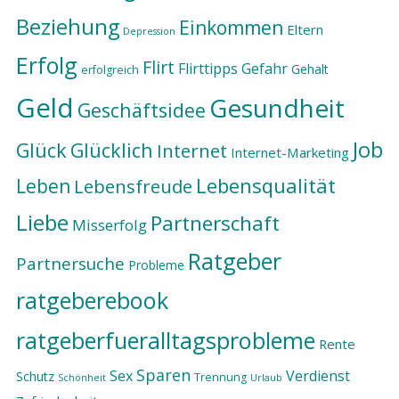
Beziehung
Einkommen
Eltern
Depression
Erfolg
Flirt
Flirttipps
Gefahr
Gehalt
erfolgreich
Geld
Gesundheit
Geschäftsidee
Job
Glück
Glücklich
Internet
Internet-Marketing
Lebensqualität
Leben
Lebensfreude
Liebe
Partnerschaft
Misserfolg
Ratgeber
Partnersuche
Probleme
ratgeberebook
ratgeberfueralltagsprobleme
Rente
Sparen
Sex
Verdienst
Schutz
Trennung
Schönheit
Urlaub