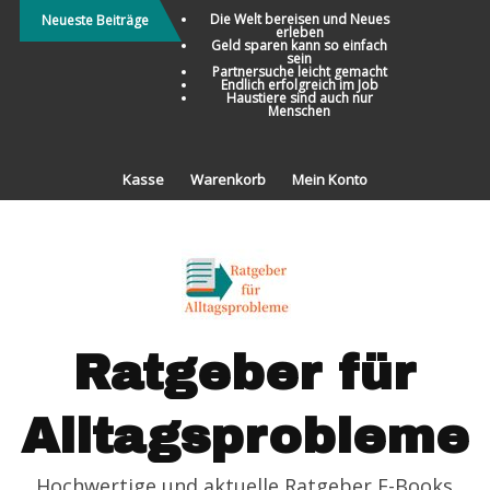
Direkt
Die Welt bereisen und Neues
Neueste Beiträge
erleben
zum
Geld sparen kann so einfach
sein
Inhalt
Partnersuche leicht gemacht
Endlich erfolgreich im Job
Haustiere sind auch nur
Menschen
Kasse
Warenkorb
Mein Konto
Ratgeber für
Alltagsprobleme
Hochwertige und aktuelle Ratgeber E-Books