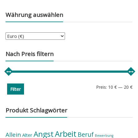
Währung auswählen
Nach Preis filtern
Min
Ma
Preis:
10 €
—
20 €
Filter
Pre
Pre
Produkt Schlagwörter
Arbeit
Angst
Beruf
Allein
Alter
Bewerbung