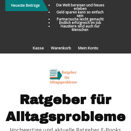
Direkt
Die Welt bereisen und Neues
Neueste Beiträge
erleben
zum
Geld sparen kann so einfach
sein
Inhalt
Partnersuche leicht gemacht
Endlich erfolgreich im Job
Haustiere sind auch nur
Menschen
Kasse
Warenkorb
Mein Konto
Ratgeber für
Alltagsprobleme
Hochwertige und aktuelle Ratgeber E-Books