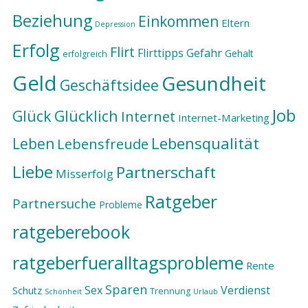
Beziehung
Einkommen
Eltern
Depression
Erfolg
Flirt
Flirttipps
Gefahr
Gehalt
erfolgreich
Geld
Gesundheit
Geschäftsidee
Job
Glück
Glücklich
Internet
Internet-Marketing
Lebensqualität
Leben
Lebensfreude
Liebe
Partnerschaft
Misserfolg
Ratgeber
Partnersuche
Probleme
ratgeberebook
ratgeberfueralltagsprobleme
Rente
Sparen
Sex
Verdienst
Schutz
Trennung
Schönheit
Urlaub