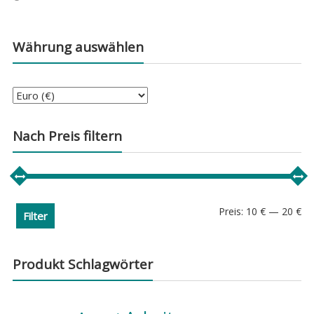
Währung auswählen
Nach Preis filtern
Min
Ma
Preis:
10 €
—
20 €
Filter
Pre
Pre
Produkt Schlagwörter