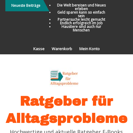
Direkt
Die Welt bereisen und Neues
Neueste Beiträge
erleben
zum
Geld sparen kann so einfach
sein
Inhalt
Partnersuche leicht gemacht
Endlich erfolgreich im Job
Haustiere sind auch nur
Menschen
Kasse
Warenkorb
Mein Konto
Ratgeber für
Alltagsprobleme
Hochwertige und aktuelle Ratgeber E-Books