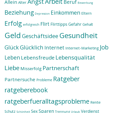
Arbeit
Angst
Beruf
Allein
Alter
Bewerbung
Beziehung
Einkommen
Eltern
Depression
Erfolg
Flirt
Flirttipps
Gefahr
Gehalt
erfolgreich
Geld
Gesundheit
Geschäftsidee
Job
Glück
Glücklich
Internet
Internet-Marketing
Lebensqualität
Leben
Lebensfreude
Liebe
Partnerschaft
Misserfolg
Ratgeber
Partnersuche
Probleme
ratgeberebook
ratgeberfueralltagsprobleme
Rente
Sparen
Sex
Verdienst
Schutz
Trennung
Schönheit
Urlaub