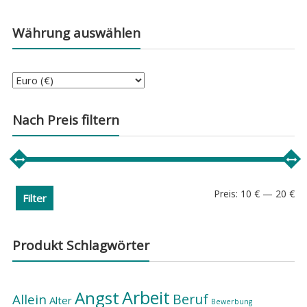
Währung auswählen
Nach Preis filtern
Min
Ma
Preis:
10 €
—
20 €
Filter
Pre
Pre
Produkt Schlagwörter
Arbeit
Angst
Beruf
Allein
Alter
Bewerbung