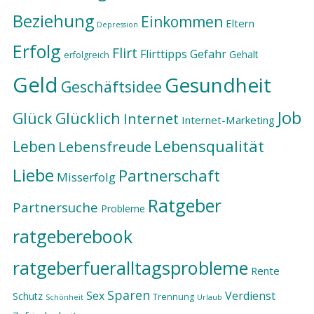
Beziehung
Einkommen
Eltern
Depression
Erfolg
Flirt
Flirttipps
Gefahr
Gehalt
erfolgreich
Geld
Gesundheit
Geschäftsidee
Job
Glück
Glücklich
Internet
Internet-Marketing
Lebensqualität
Leben
Lebensfreude
Liebe
Partnerschaft
Misserfolg
Ratgeber
Partnersuche
Probleme
ratgeberebook
ratgeberfueralltagsprobleme
Rente
Sparen
Sex
Verdienst
Schutz
Trennung
Schönheit
Urlaub