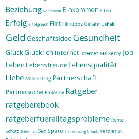
Beziehung
Einkommen
Eltern
Depression
Erfolg
Flirt
Flirttipps
Gefahr
Gehalt
erfolgreich
Geld
Gesundheit
Geschäftsidee
Job
Glück
Glücklich
Internet
Internet-Marketing
Lebensqualität
Leben
Lebensfreude
Liebe
Partnerschaft
Misserfolg
Ratgeber
Partnersuche
Probleme
ratgeberebook
ratgeberfueralltagsprobleme
Rente
Sparen
Sex
Verdienst
Schutz
Trennung
Schönheit
Urlaub