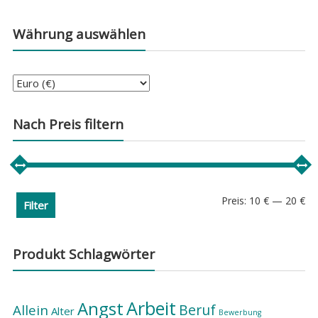
Währung auswählen
Nach Preis filtern
Min
Ma
Preis:
10 €
—
20 €
Filter
Pre
Pre
Produkt Schlagwörter
Arbeit
Angst
Beruf
Allein
Alter
Bewerbung