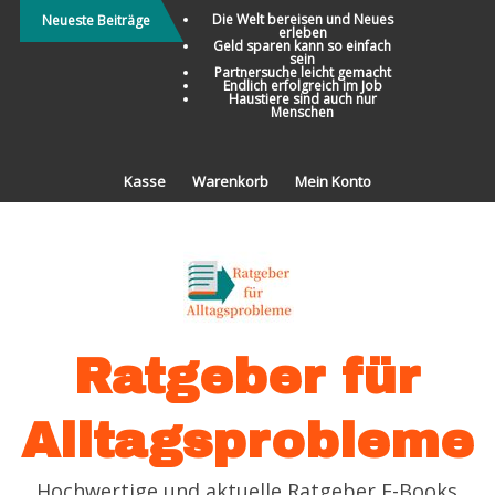
Direkt
Die Welt bereisen und Neues
Neueste Beiträge
erleben
zum
Geld sparen kann so einfach
sein
Inhalt
Partnersuche leicht gemacht
Endlich erfolgreich im Job
Haustiere sind auch nur
Menschen
Kasse
Warenkorb
Mein Konto
Ratgeber für
Alltagsprobleme
Hochwertige und aktuelle Ratgeber E-Books