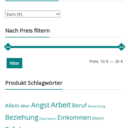
Nach Preis filtern
Min
Ma
Preis:
10 €
—
20 €
Filter
Pre
Pre
Produkt Schlagwörter
Arbeit
Angst
Beruf
Allein
Alter
Bewerbung
Beziehung
Einkommen
Eltern
Depression