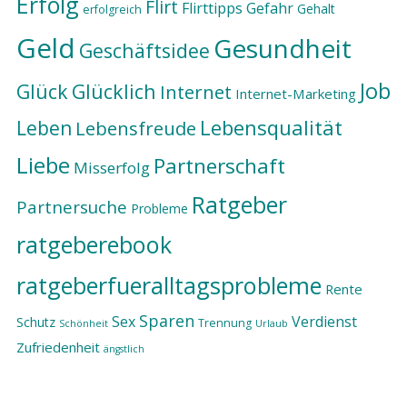
Erfolg
Flirt
Flirttipps
Gefahr
Gehalt
erfolgreich
Geld
Gesundheit
Geschäftsidee
Job
Glück
Glücklich
Internet
Internet-Marketing
Lebensqualität
Leben
Lebensfreude
Liebe
Partnerschaft
Misserfolg
Ratgeber
Partnersuche
Probleme
ratgeberebook
ratgeberfueralltagsprobleme
Rente
Sparen
Sex
Verdienst
Schutz
Trennung
Schönheit
Urlaub
Zufriedenheit
ängstlich