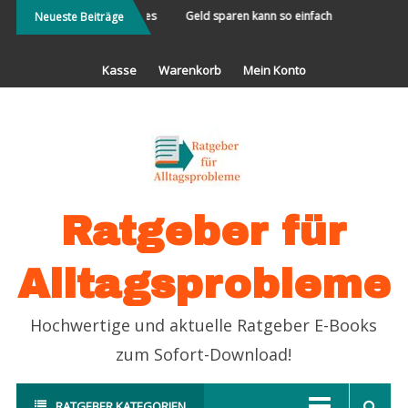
Direkt
Die Welt bereisen und Neues
Geld sparen kann so einfach sein
Partn
Neueste Beiträge
erleben
zum
Inhalt
Kasse
Warenkorb
Mein Konto
Ratgeber für
Alltagsprobleme
Hochwertige und aktuelle Ratgeber E-Books
zum Sofort-Download!
RATGEBER KATEGORIEN