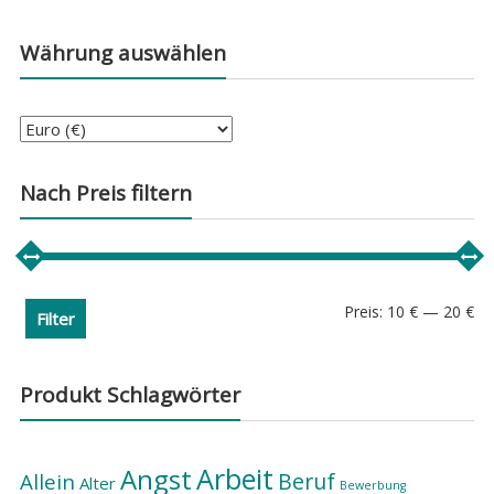
Währung auswählen
Nach Preis filtern
Min
Ma
Preis:
10 €
—
20 €
Filter
Pre
Pre
Produkt Schlagwörter
Arbeit
Angst
Beruf
Allein
Alter
Bewerbung