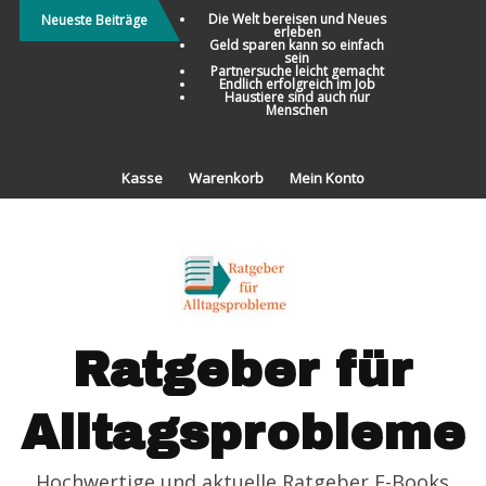
Direkt
Die Welt bereisen und Neues
Neueste Beiträge
erleben
zum
Geld sparen kann so einfach
sein
Inhalt
Partnersuche leicht gemacht
Endlich erfolgreich im Job
Haustiere sind auch nur
Menschen
Kasse
Warenkorb
Mein Konto
Ratgeber für
Alltagsprobleme
Hochwertige und aktuelle Ratgeber E-Books