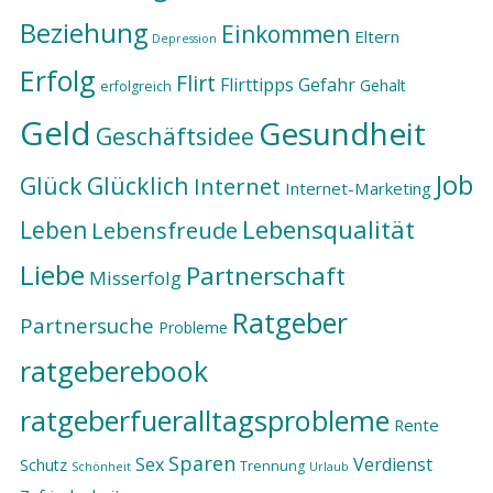
Beziehung
Einkommen
Eltern
Depression
Erfolg
Flirt
Flirttipps
Gefahr
Gehalt
erfolgreich
Geld
Gesundheit
Geschäftsidee
Job
Glück
Glücklich
Internet
Internet-Marketing
Lebensqualität
Leben
Lebensfreude
Liebe
Partnerschaft
Misserfolg
Ratgeber
Partnersuche
Probleme
ratgeberebook
ratgeberfueralltagsprobleme
Rente
Sparen
Sex
Verdienst
Schutz
Trennung
Schönheit
Urlaub