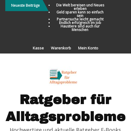
Direkt
Die Welt bereisen und Neues
Neueste Beiträge
erleben
zum
Geld sparen kann so einfach
sein
Inhalt
Partnersuche leicht gemacht
Endlich erfolgreich im Job
Haustiere sind auch nur
Menschen
Kasse
Warenkorb
Mein Konto
Ratgeber für
Alltagsprobleme
Hochwertige und aktuelle Ratgeber E-Books