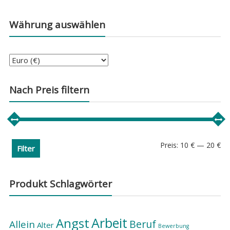
Währung auswählen
Nach Preis filtern
Min
Ma
Preis:
10 €
—
20 €
Filter
Pre
Pre
Produkt Schlagwörter
Arbeit
Angst
Beruf
Allein
Alter
Bewerbung