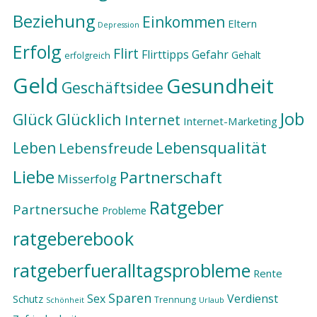
Beziehung
Einkommen
Eltern
Depression
Erfolg
Flirt
Flirttipps
Gefahr
Gehalt
erfolgreich
Geld
Gesundheit
Geschäftsidee
Job
Glück
Glücklich
Internet
Internet-Marketing
Lebensqualität
Leben
Lebensfreude
Liebe
Partnerschaft
Misserfolg
Ratgeber
Partnersuche
Probleme
ratgeberebook
ratgeberfueralltagsprobleme
Rente
Sparen
Sex
Verdienst
Schutz
Trennung
Schönheit
Urlaub