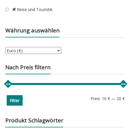
Reise und Touristik
Währung auswählen
Nach Preis filtern
Min
Ma
Preis:
10 €
—
20 €
Filter
Pre
Pre
Produkt Schlagwörter