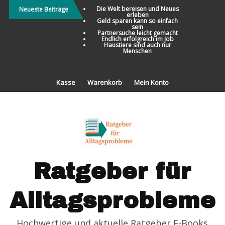
Direkt
Die Welt bereisen und Neues
Neueste Beiträge
erleben
zum
Geld sparen kann so einfach
sein
Inhalt
Partnersuche leicht gemacht
Endlich erfolgreich im Job
Haustiere sind auch nur
Menschen
Kasse
Warenkorb
Mein Konto
Ratgeber für
Alltagsprobleme
Hochwertige und aktuelle Ratgeber E-Books