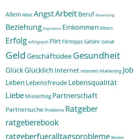
Arbeit
Angst
Beruf
Allein
Alter
Bewerbung
Beziehung
Einkommen
Eltern
Depression
Erfolg
Flirt
Flirttipps
Gefahr
Gehalt
erfolgreich
Geld
Gesundheit
Geschäftsidee
Job
Glück
Glücklich
Internet
Internet-Marketing
Lebensqualität
Leben
Lebensfreude
Liebe
Partnerschaft
Misserfolg
Ratgeber
Partnersuche
Probleme
ratgeberebook
ratgeberfueralltagsprobleme
Rente