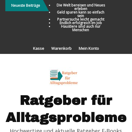
Direkt
Die Welt bereisen und Neues
Neueste Beiträge
erleben
zum
Geld sparen kann so einfach
sein
Inhalt
Partnersuche leicht gemacht
Endlich erfolgreich im Job
Haustiere sind auch nur
Menschen
Kasse
Warenkorb
Mein Konto
Ratgeber für
Alltagsprobleme
Hochwertige und aktuelle Ratgeber E-Books