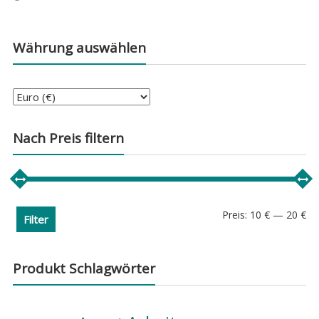
Währung auswählen
Nach Preis filtern
Min
Ma
Preis:
10 €
—
20 €
Filter
Pre
Pre
Produkt Schlagwörter