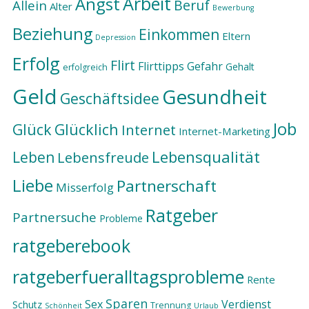
Arbeit
Angst
Beruf
Allein
Alter
Bewerbung
Beziehung
Einkommen
Eltern
Depression
Erfolg
Flirt
Flirttipps
Gefahr
Gehalt
erfolgreich
Geld
Gesundheit
Geschäftsidee
Job
Glück
Glücklich
Internet
Internet-Marketing
Lebensqualität
Leben
Lebensfreude
Liebe
Partnerschaft
Misserfolg
Ratgeber
Partnersuche
Probleme
ratgeberebook
ratgeberfueralltagsprobleme
Rente
Sparen
Sex
Verdienst
Schutz
Trennung
Schönheit
Urlaub