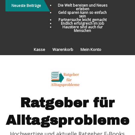
Direkt
Die Welt bereisen und Neues
Neueste Beiträge
erleben
zum
Geld sparen kann so einfach
sein
Inhalt
Partnersuche leicht gemacht
Endlich erfolgreich im Job
Haustiere sind auch nur
Menschen
Kasse
Warenkorb
Mein Konto
Ratgeber für
Alltagsprobleme
Hochwertige und aktuelle Ratgeber E-Books