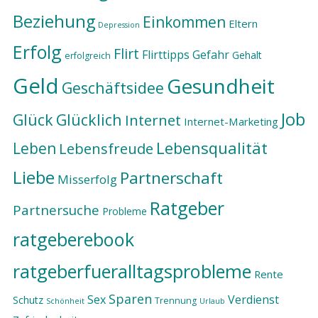
Beziehung
Einkommen
Eltern
Depression
Erfolg
Flirt
Flirttipps
Gefahr
Gehalt
erfolgreich
Geld
Gesundheit
Geschäftsidee
Job
Glück
Glücklich
Internet
Internet-Marketing
Lebensqualität
Leben
Lebensfreude
Liebe
Partnerschaft
Misserfolg
Ratgeber
Partnersuche
Probleme
ratgeberebook
ratgeberfueralltagsprobleme
Rente
Sparen
Sex
Verdienst
Schutz
Trennung
Schönheit
Urlaub