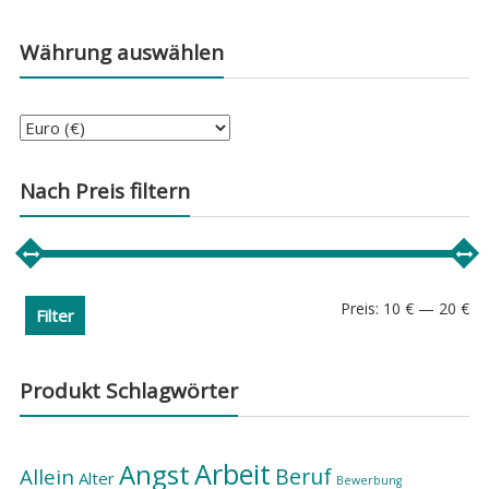
Währung auswählen
Nach Preis filtern
Min
Ma
Preis:
10 €
—
20 €
Filter
Pre
Pre
Produkt Schlagwörter
Arbeit
Angst
Beruf
Allein
Alter
Bewerbung