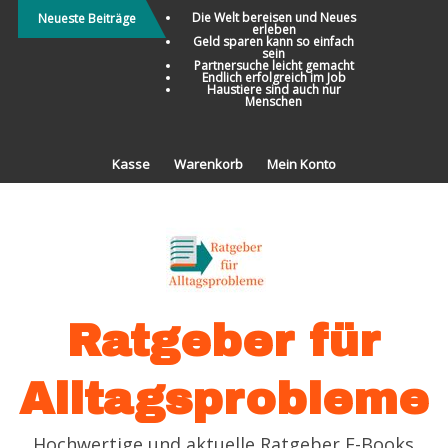
Direkt
Die Welt bereisen und Neues
Neueste Beiträge
erleben
zum
Geld sparen kann so einfach
sein
Inhalt
Partnersuche leicht gemacht
Endlich erfolgreich im Job
Haustiere sind auch nur
Menschen
Kasse
Warenkorb
Mein Konto
Ratgeber für
Alltagsprobleme
Hochwertige und aktuelle Ratgeber E-Books