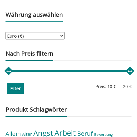
Währung auswählen
Nach Preis filtern
Min
Ma
Preis:
10 €
—
20 €
Filter
Pre
Pre
Produkt Schlagwörter
Arbeit
Angst
Beruf
Allein
Alter
Bewerbung