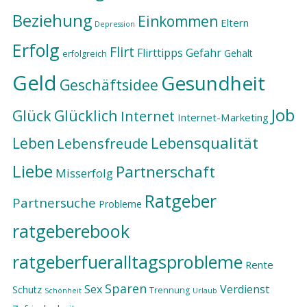
Beziehung
Einkommen
Eltern
Depression
Erfolg
Flirt
Flirttipps
Gefahr
Gehalt
erfolgreich
Geld
Gesundheit
Geschäftsidee
Job
Glück
Glücklich
Internet
Internet-Marketing
Lebensqualität
Leben
Lebensfreude
Liebe
Partnerschaft
Misserfolg
Ratgeber
Partnersuche
Probleme
ratgeberebook
ratgeberfueralltagsprobleme
Rente
Sparen
Sex
Verdienst
Schutz
Trennung
Schönheit
Urlaub