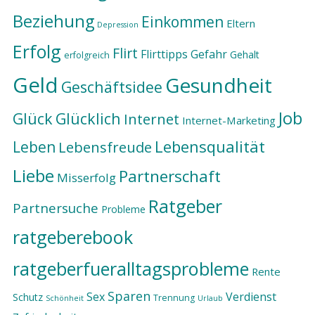
Beziehung
Einkommen
Eltern
Depression
Erfolg
Flirt
Flirttipps
Gefahr
Gehalt
erfolgreich
Geld
Gesundheit
Geschäftsidee
Job
Glück
Glücklich
Internet
Internet-Marketing
Lebensqualität
Leben
Lebensfreude
Liebe
Partnerschaft
Misserfolg
Ratgeber
Partnersuche
Probleme
ratgeberebook
ratgeberfueralltagsprobleme
Rente
Sparen
Sex
Verdienst
Schutz
Trennung
Schönheit
Urlaub