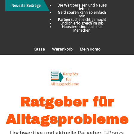
Direkt
Die Welt bereisen und Neues
Neueste Beiträge
erleben
zum
Geld sparen kann so einfach
sein
Inhalt
Partnersuche leicht gemacht
Endlich erfolgreich im Job
Haustiere sind auch nur
Menschen
Kasse
Warenkorb
Mein Konto
Ratgeber für
Alltagsprobleme
Hochwertige und aktuelle Ratgeber E-Books