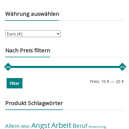
Währung auswählen
Nach Preis filtern
Min
Ma
Preis:
10 €
—
20 €
Filter
Pre
Pre
Produkt Schlagwörter
Arbeit
Angst
Beruf
Allein
Alter
Bewerbung