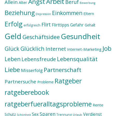
Arbeit
Angst
Beruf
Allein
Alter
Bewerbung
Beziehung
Einkommen
Eltern
Depression
Erfolg
Flirt
Flirttipps
Gefahr
Gehalt
erfolgreich
Geld
Gesundheit
Geschäftsidee
Job
Glück
Glücklich
Internet
Internet-Marketing
Lebensqualität
Leben
Lebensfreude
Liebe
Partnerschaft
Misserfolg
Ratgeber
Partnersuche
Probleme
ratgeberebook
ratgeberfueralltagsprobleme
Rente
Sparen
Sex
Verdienst
Schutz
Trennung
Schönheit
Urlaub