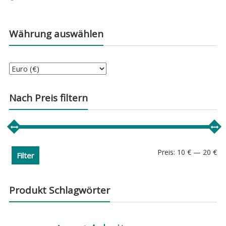
Währung auswählen
Nach Preis filtern
Min
Ma
Preis:
10 €
—
20 €
Filter
Pre
Pre
Produkt Schlagwörter