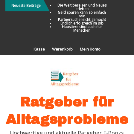
Direkt
Die Welt bereisen und Neues
Neueste Beiträge
erleben
zum
Geld sparen kann so einfach
sein
Inhalt
Partnersuche leicht gemacht
Endlich erfolgreich im Job
Haustiere sind auch nur
Menschen
Kasse
Warenkorb
Mein Konto
Ratgeber für
Alltagsprobleme
Hochwertige und aktuelle Ratgeber E-Books