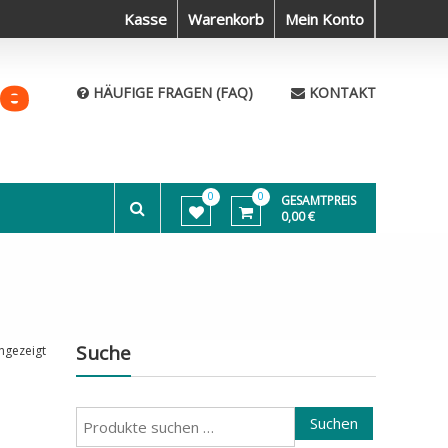
Haustiere sind auch nur Menschen
Kasse
Warenkorb
Die Welt bereisen und Neues er
Mein Konto
me
HÄUFIGE FRAGEN (FAQ)
KONTAKT
0
0
GESAMTPREIS
0,00 €
Suche
ngezeigt
Suchen
Suchen
nach: