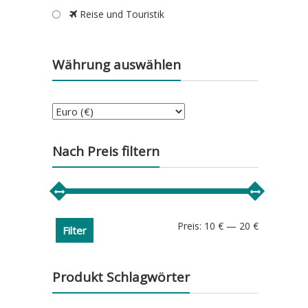
Reise und Touristik
Währung auswählen
Nach Preis filtern
Min.
Max.
Preis:
10 €
—
20 €
Filter
Preis
Preis
Produkt Schlagwörter