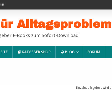
rsuche leicht gemacht
Endlich erfolgreich im Job
für Alltagsproble
tgeber E-Books zum Sofort-Download!
EITE
RATGEBER SHOP
BLOG
FORUM
Einzelnes Ergebnis wird a