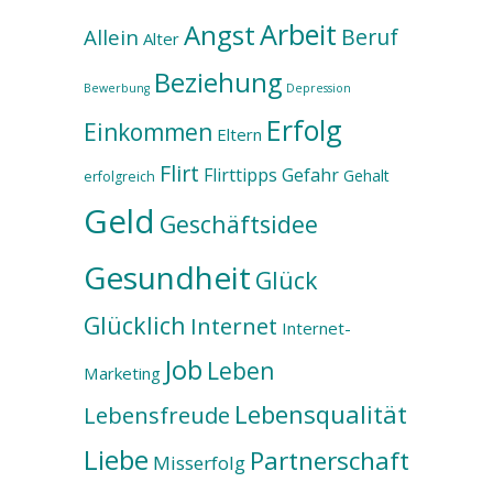
Arbeit
Angst
Beruf
Allein
Alter
Beziehung
Bewerbung
Depression
Erfolg
Einkommen
Eltern
Flirt
Flirttipps
Gefahr
Gehalt
erfolgreich
Geld
Geschäftsidee
Gesundheit
Glück
Glücklich
Internet
Internet-
Job
Leben
Marketing
Lebensqualität
Lebensfreude
Liebe
Partnerschaft
Misserfolg