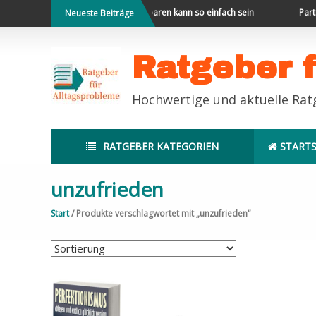
Direkt
en und Neues erleben
Geld sparen kann so einfach sein
Partne
Neueste Beiträge
zum
Inhalt
Ratgeber 
Hochwertige und aktuelle Ra
RATGEBER KATEGORIEN
STARTS
unzufrieden
Start
/ Produkte verschlagwortet mit „unzufrieden“