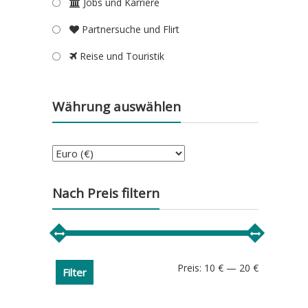
Jobs und Karriere
Partnersuche und Flirt
Reise und Touristik
Währung auswählen
Nach Preis filtern
Min.
Max.
Preis:
10 €
—
20 €
Filter
Preis
Preis