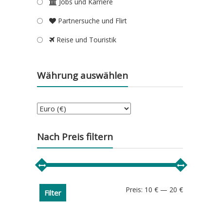
Jobs und Karriere
Partnersuche und Flirt
Reise und Touristik
Währung auswählen
Nach Preis filtern
Min.
Max.
Preis:
10 €
—
20 €
Filter
Preis
Preis