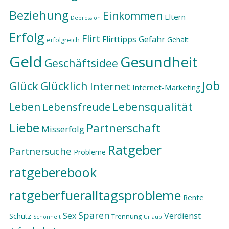
Beziehung
Einkommen
Eltern
Depression
Erfolg
Flirt
Flirttipps
Gefahr
Gehalt
erfolgreich
Geld
Gesundheit
Geschäftsidee
Job
Glück
Glücklich
Internet
Internet-Marketing
Lebensqualität
Leben
Lebensfreude
Liebe
Partnerschaft
Misserfolg
Ratgeber
Partnersuche
Probleme
ratgeberebook
ratgeberfueralltagsprobleme
Rente
Sparen
Sex
Verdienst
Schutz
Trennung
Schönheit
Urlaub