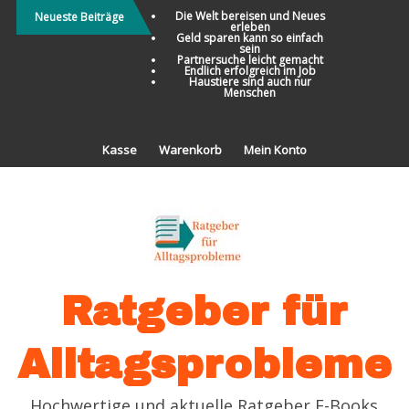
Direkt
Die Welt bereisen und Neues
Neueste Beiträge
erleben
zum
Geld sparen kann so einfach
sein
Inhalt
Partnersuche leicht gemacht
Endlich erfolgreich im Job
Haustiere sind auch nur
Menschen
Kasse
Warenkorb
Mein Konto
Ratgeber für
Alltagsprobleme
Hochwertige und aktuelle Ratgeber E-Books