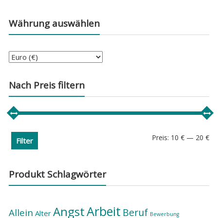
Währung auswählen
Nach Preis filtern
Min
Ma
Preis:
10 €
—
20 €
Filter
Pre
Pre
Produkt Schlagwörter
Arbeit
Angst
Beruf
Allein
Alter
Bewerbung