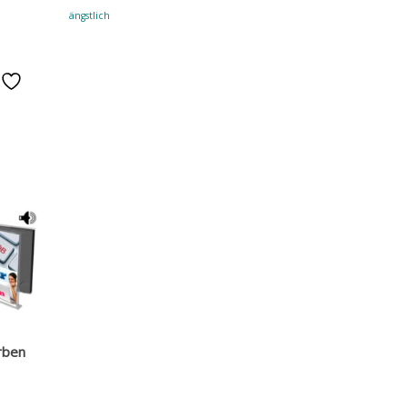
ängstlich
e
rben