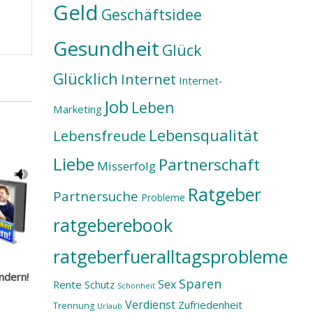
Geld
Geschäftsidee
Gesundheit
Glück
Glücklich
Internet
Internet-
Job
Leben
Marketing
Lebensqualität
Lebensfreude
Liebe
Partnerschaft
Misserfolg
Ratgeber
Partnersuche
Probleme
ratgeberebook
ratgeberfueralltagsprobleme
indern!
Sparen
Sex
Rente
Schutz
Schönheit
Verdienst
Zufriedenheit
Trennung
Urlaub