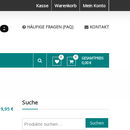
tiere sind auch nur Menschen
Kasse
Warenkorb
Die Welt bereisen und Neues erleben
Mein Konto
me
HÄUFIGE FRAGEN (FAQ)
KONTAKT
0
0
GESAMTPREIS
0,00 €
Suche
19,95
€
Suchen
Suchen
nach: