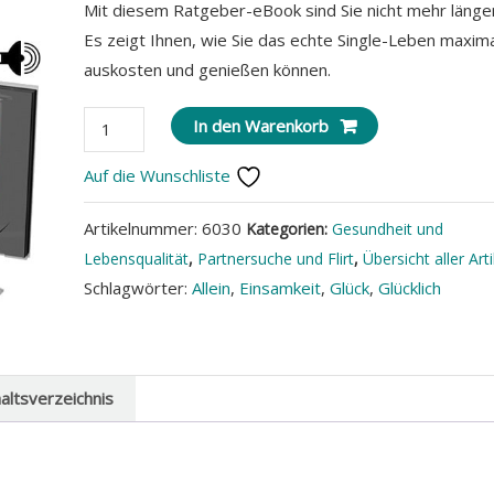
Mit diesem Ratgeber-eBook sind Sie nicht mehr länger 
Es zeigt Ihnen, wie Sie das echte Single-Leben maxim
auskosten und genießen können.
Allein
In den Warenkorb
aber
Auf die Wunschliste
glücklich
Menge
Artikelnummer:
6030
Kategorien:
Gesundheit und
Lebensqualität
,
Partnersuche und Flirt
,
Übersicht aller Arti
Schlagwörter:
Allein
,
Einsamkeit
,
Glück
,
Glücklich
haltsverzeichnis