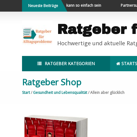
Direkt
Neues erleben
Geld sparen kann so einfach sein
Partnersuche 
Neueste Beiträge
zum
Inhalt
Ratgeber 
Hochwertige und aktuelle Ra
RATGEBER KATEGORIEN
STARTS
Ratgeber Shop
Start
/
Gesundheit und Lebensqualität
/ Allein aber glücklich