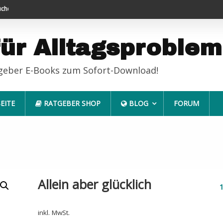
leicht gemacht
Endlich erfolgreich im Job
Haus
für Alltagsproble
tgeber E-Books zum Sofort-Download!
EITE
RATGEBER SHOP
BLOG
FORUM
Allein aber glücklich
inkl. MwSt.