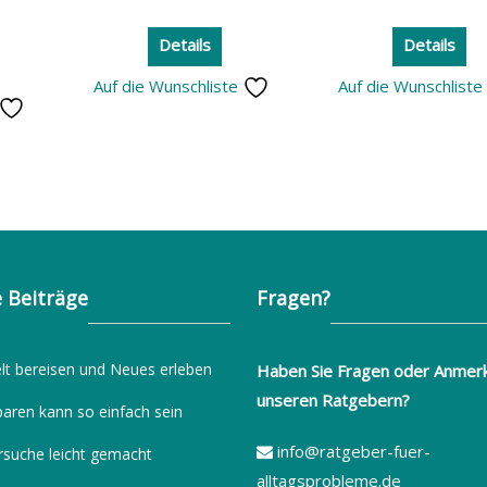
Details
Details
Auf die Wunschliste
Auf die Wunschlist
 Beiträge
Fragen?
lt bereisen und Neues erleben
Haben Sie Fragen oder Anmer
unseren Ratgebern?
paren kann so einfach sein
info@ratgeber-fuer-
rsuche leicht gemacht
alltagsprobleme.de