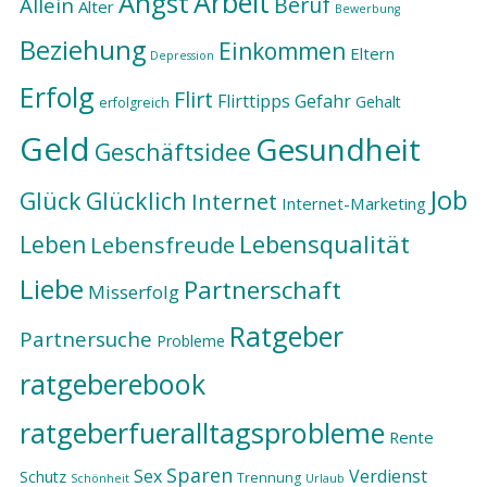
Arbeit
Angst
Beruf
Allein
Alter
Bewerbung
Beziehung
Einkommen
Eltern
Depression
Erfolg
Flirt
Flirttipps
Gefahr
Gehalt
erfolgreich
Geld
Gesundheit
Geschäftsidee
Job
Glück
Glücklich
Internet
Internet-Marketing
Lebensqualität
Leben
Lebensfreude
Liebe
Partnerschaft
Misserfolg
Ratgeber
Partnersuche
Probleme
ratgeberebook
ratgeberfueralltagsprobleme
Rente
Sparen
Sex
Verdienst
Schutz
Trennung
Schönheit
Urlaub