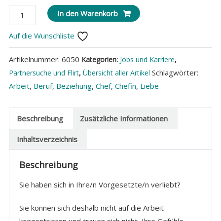
Verliebt
In den Warenkorb
in
Auf die Wunschliste
den
Chef
Artikelnummer:
6050
Kategorien:
Jobs und Karriere
,
/
Schlagwörter:
Partnersuche und Flirt
,
Übersicht aller Artikel
die
Arbeit
,
Beruf
,
Beziehung
,
Chef
,
Chefin
,
Liebe
Chefin?
Menge
Beschreibung
Zusätzliche Informationen
Inhaltsverzeichnis
Beschreibung
Sie haben sich in Ihre/n Vorgesetzte/n verliebt?
Sie können sich deshalb nicht auf die Arbeit