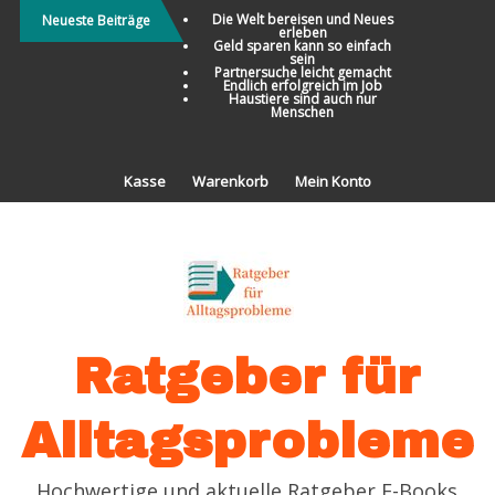
Direkt
Die Welt bereisen und Neues
Neueste Beiträge
erleben
zum
Geld sparen kann so einfach
sein
Inhalt
Partnersuche leicht gemacht
Endlich erfolgreich im Job
Haustiere sind auch nur
Menschen
Kasse
Warenkorb
Mein Konto
Ratgeber für
Alltagsprobleme
Hochwertige und aktuelle Ratgeber E-Books