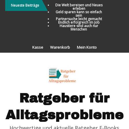
Direkt
Die Welt bereisen und Neues
Neueste Beiträge
erleben
zum
Geld sparen kann so einfach
sein
Inhalt
Partnersuche leicht gemacht
Endlich erfolgreich im Job
Haustiere sind auch nur
Menschen
Kasse
Warenkorb
Mein Konto
Ratgeber für
Alltagsprobleme
Hochwertige und aktuelle Ratgeber E-Books