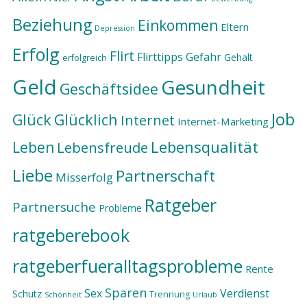
Beziehung
Einkommen
Eltern
Depression
Erfolg
Flirt
Flirttipps
Gefahr
Gehalt
erfolgreich
Geld
Gesundheit
Geschäftsidee
Job
Glück
Glücklich
Internet
Internet-Marketing
Lebensqualität
Leben
Lebensfreude
Liebe
Partnerschaft
Misserfolg
Ratgeber
Partnersuche
Probleme
ratgeberebook
ratgeberfueralltagsprobleme
Rente
Sparen
Sex
Verdienst
Schutz
Trennung
Schönheit
Urlaub