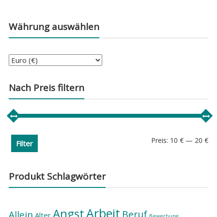
Währung auswählen
Nach Preis filtern
Min
Ma
Preis:
10 €
—
20 €
Filter
Pre
Pre
Produkt Schlagwörter
Arbeit
Angst
Beruf
Allein
Alter
Bewerbung