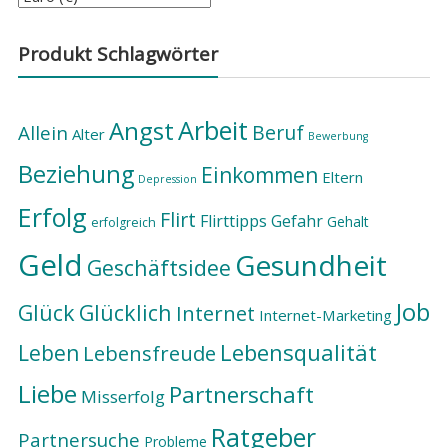
Produkt Schlagwörter
Arbeit
Angst
Beruf
Allein
Alter
Bewerbung
Beziehung
Einkommen
Eltern
Depression
Erfolg
Flirt
Flirttipps
Gefahr
Gehalt
erfolgreich
Geld
Gesundheit
Geschäftsidee
Job
Glück
Glücklich
Internet
Internet-Marketing
Lebensqualität
Leben
Lebensfreude
Liebe
Partnerschaft
Misserfolg
Ratgeber
Partnersuche
Probleme