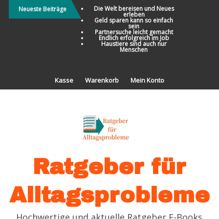
Direkt
Die Welt bereisen und Neues
Neueste Beiträge
erleben
zum
Geld sparen kann so einfach
sein
Inhalt
Partnersuche leicht gemacht
Endlich erfolgreich im Job
Haustiere sind auch nur
Menschen
Kasse
Warenkorb
Mein Konto
Ratgeber für
Alltagsprobleme
Hochwertige und aktuelle Ratgeber E-Books