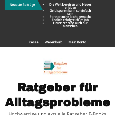
Direkt
Die Welt bereisen und Neues
Neueste Beiträge
erleben
zum
Geld sparen kann so einfach
sein
Inhalt
Partnersuche leicht gemacht
Endlich erfolgreich im Job
Haustiere sind auch nur
Menschen
Kasse
Warenkorb
Mein Konto
Ratgeber für
Alltagsprobleme
Hochwertige und aktuelle Ratgeber E-Books