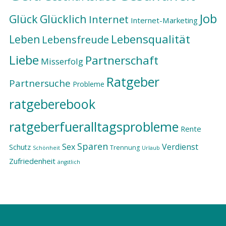
Job
Glück
Glücklich
Internet
Internet-Marketing
Lebensqualität
Leben
Lebensfreude
Liebe
Partnerschaft
Misserfolg
Ratgeber
Partnersuche
Probleme
ratgeberebook
ratgeberfueralltagsprobleme
Rente
Sparen
Sex
Verdienst
Schutz
Trennung
Schönheit
Urlaub
Zufriedenheit
ängstlich