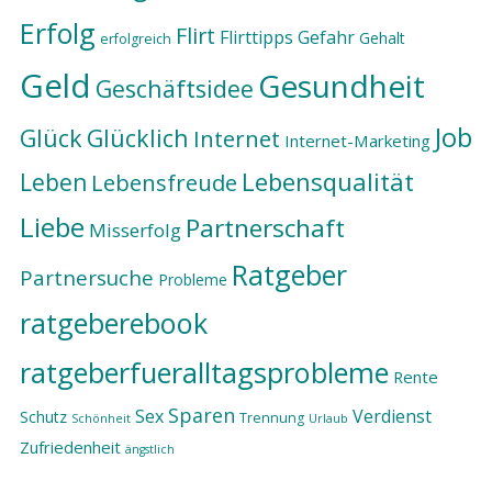
Erfolg
Flirt
Flirttipps
Gefahr
Gehalt
erfolgreich
Geld
Gesundheit
Geschäftsidee
Job
Glück
Glücklich
Internet
Internet-Marketing
Lebensqualität
Leben
Lebensfreude
Liebe
Partnerschaft
Misserfolg
Ratgeber
Partnersuche
Probleme
ratgeberebook
ratgeberfueralltagsprobleme
Rente
Sparen
Sex
Verdienst
Schutz
Trennung
Schönheit
Urlaub
Zufriedenheit
ängstlich