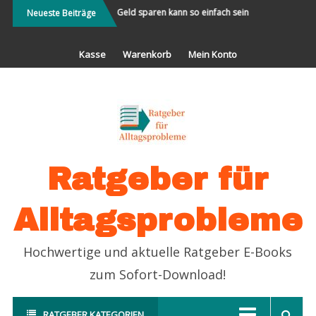
Direkt
lt bereisen und Neues
Geld sparen kann so einfach sein
Partnersuche
Neueste Beiträge
erleben
zum
Inhalt
Kasse
Warenkorb
Mein Konto
Ratgeber für
Alltagsprobleme
Hochwertige und aktuelle Ratgeber E-Books
zum Sofort-Download!
RATGEBER KATEGORIEN