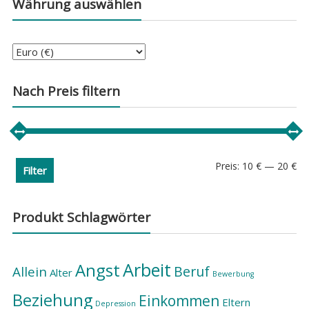
Währung auswählen
Nach Preis filtern
Min
Ma
Preis:
10 €
—
20 €
Filter
Pre
Pre
Produkt Schlagwörter
Arbeit
Angst
Beruf
Allein
Alter
Bewerbung
Beziehung
Einkommen
Eltern
Depression