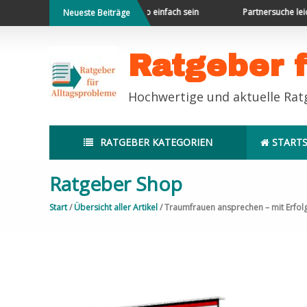
Direkt
erleben
Geld sparen kann so einfach sein
Partnersuche leicht 
Neueste Beiträge
zum
Inhalt
Ratgeber 
Hochwertige und aktuelle Ra
RATGEBER KATEGORIEN
STARTS
Ratgeber Shop
Start
/
Übersicht aller Artikel
/ Traumfrauen ansprechen – mit Erfol