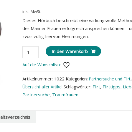
inkl. MwSt.
Dieses Hörbuch beschreibt eine wirkungsvolle Metho
der Männer Frauen erfolgreich ansprechen können – 
zwar völlig frei von Hemmungen.
Traumfrauen
In den Warenkorb
ansprechen
Auf die Wunschliste
-
mit
Artikelnummer:
1022
Kategorien:
Partnersuche und Flirt
,
Erfolg
Schlagwörter:
Flirt
,
Flirttipps
,
Lieb
Übersicht aller Artikel
(Hörbuch)
Partnersuche
,
Traumfrauen
Menge
haltsverzeichnis