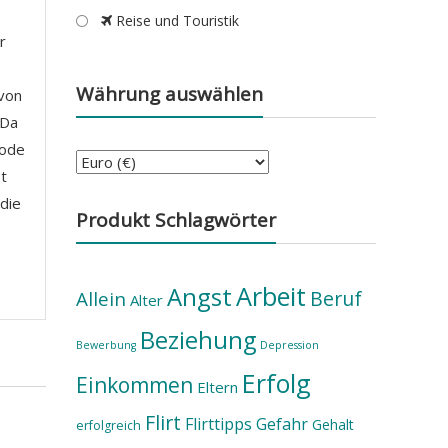
Reise und Touristik
r
Währung auswählen
 von
 Da
hode
t
 die
Produkt Schlagwörter
Arbeit
Angst
Beruf
Allein
Alter
Beziehung
Bewerbung
Depression
Erfolg
Einkommen
Eltern
Flirt
Flirttipps
Gefahr
Gehalt
erfolgreich