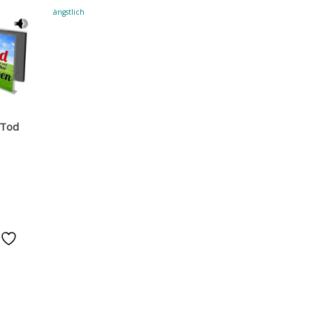
ängstlich
 Tod
e