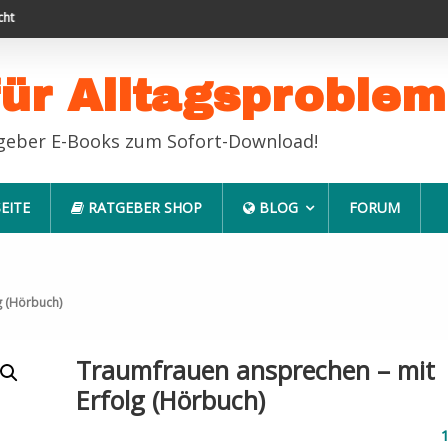
gemacht
Endlich erfolgreich im Job
Haustiere 
für Alltagsproble
tgeber E-Books zum Sofort-Download!
EITE
RATGEBER SHOP
BLOG
FORUM
g (Hörbuch)
Traumfrauen ansprechen – mit
Erfolg (Hörbuch)