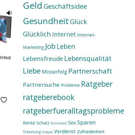
Geld
Geschäftsidee
Gesundheit
Glück
Glücklich
Internet
Internet-
Job
Leben
Marketing
Lebensqualität
Kreuz
Lebensfreude
Liebe
Partnerschaft
Misserfolg
Ratgeber
Partnersuche
Probleme
ratgeberebook
e
ratgeberfueralltagsprobleme
Sparen
Sex
Rente
Schutz
Schönheit
Verdienst
Zufriedenheit
Trennung
Urlaub