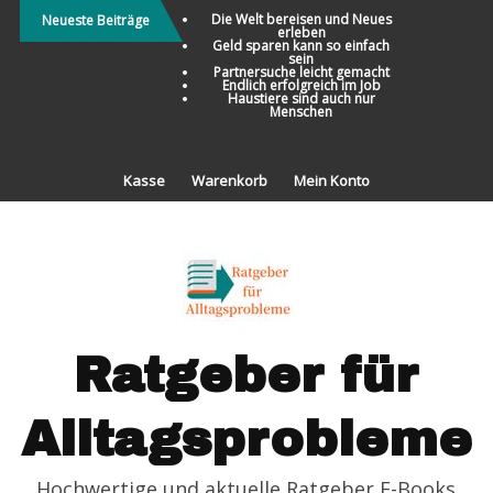
Direkt
Die Welt bereisen und Neues
Neueste Beiträge
erleben
zum
Geld sparen kann so einfach
sein
Inhalt
Partnersuche leicht gemacht
Endlich erfolgreich im Job
Haustiere sind auch nur
Menschen
Kasse
Warenkorb
Mein Konto
Ratgeber für
Alltagsprobleme
Hochwertige und aktuelle Ratgeber E-Books