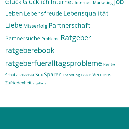
Job
Glück
Glücklich
Internet
Internet-Marketing
Lebensqualität
Leben
Lebensfreude
Liebe
Partnerschaft
Misserfolg
Ratgeber
Partnersuche
Probleme
ratgeberebook
ratgeberfueralltagsprobleme
Rente
Sparen
Sex
Verdienst
Schutz
Trennung
Schönheit
Urlaub
Zufriedenheit
ängstlich