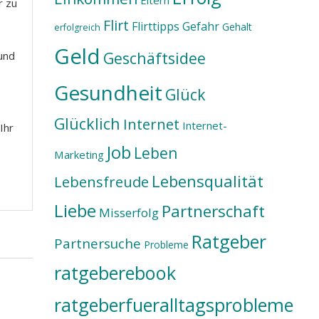
Eltern
r zu
Flirt
Flirttipps
Gefahr
Gehalt
erfolgreich
Geld
Geschäftsidee
 und
Gesundheit
Glück
Glücklich
Internet
Internet-
Ihr
Job
Leben
Marketing
Lebensqualität
Lebensfreude
Liebe
Partnerschaft
Misserfolg
Ratgeber
Partnersuche
Probleme
ratgeberebook
ratgeberfueralltagsprobleme