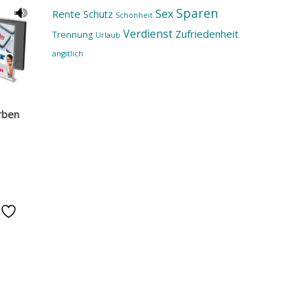
Sparen
Sex
Rente
Schutz
Schönheit
Verdienst
Zufriedenheit
Trennung
Urlaub
ängstlich
rben
e