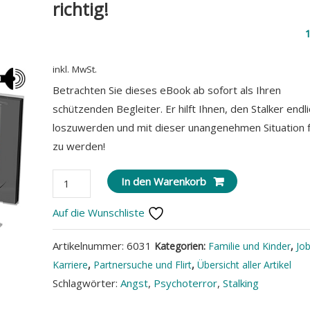
richtig!
inkl. MwSt.
Betrachten Sie dieses eBook ab sofort als Ihren
schützenden Begleiter. Er hilft Ihnen, den Stalker endl
loszuwerden und mit dieser unangenehmen Situation f
zu werden!
Stalking-
In den Warenkorb
Opfer?
Auf die Wunschliste
So
wehren
Artikelnummer:
6031
Kategorien:
Familie und Kinder
,
Jo
Sie
Karriere
,
Partnersuche und Flirt
,
Übersicht aller Artikel
sich
Schlagwörter:
Angst
,
Psychoterror
,
Stalking
richtig!
Menge