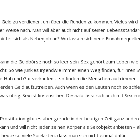
 Geld zu verdienen, um über die Runden zu kommen. Vieles wird
cher Weise nach. Man will aber auch nicht auf seinen Lebensstanda
bietet sich als Nebenjob an? Wo lassen sich neue Einnahmequelle
 kann die Geldbörse noch so leer sein. Sex gehört zum Leben wie
cht. So wie Junkies irgendwie immer einen Weg finden, für ihren S
sie Hab und Gut verkaufen -, so finden die Menschen auch immer
gierden Geld aufzutreiben. Auch wenn es den Leuten noch so schle
as übrig. Sex ist krisensicher. Deshalb lässt sich auch mit Sex i
rostitution gibt es aber gerade in der heutigen Zeit ganz ander
kann und will nicht jeder seinen Körper als Sexobjekt anbieten – 
 heute so viele Spielarten, dass man sich nicht einmal dafür