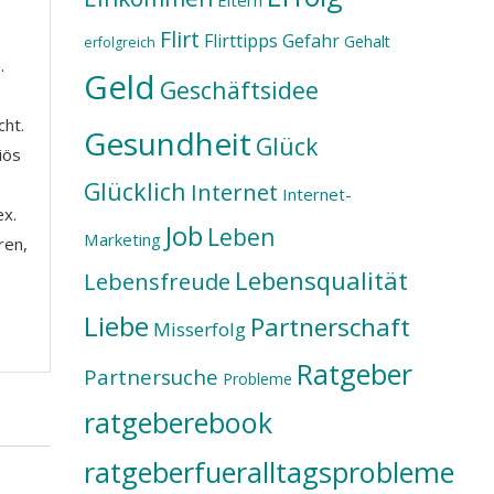
Eltern
Flirt
Flirttipps
Gefahr
Gehalt
erfolgreich
.
Geld
Geschäftsidee
cht.
Gesundheit
Glück
iös
Glücklich
Internet
Internet-
ex.
Job
Leben
Marketing
ren,
Lebensqualität
Lebensfreude
Liebe
Partnerschaft
Misserfolg
Ratgeber
Partnersuche
Probleme
ratgeberebook
ratgeberfueralltagsprobleme