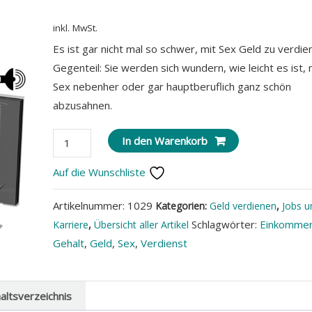
inkl. MwSt.
Es ist gar nicht mal so schwer, mit Sex Geld zu verdie
Gegenteil: Sie werden sich wundern, wie leicht es ist, 
Sex nebenher oder gar hauptberuflich ganz schön
abzusahnen.
Geld
In den Warenkorb
verdienen
Auf die Wunschliste
mit
Sex
Artikelnummer:
1029
Kategorien:
Geld verdienen
,
Jobs u
Menge
Schlagwörter:
Einkomme
Karriere
,
Übersicht aller Artikel
Gehalt
,
Geld
,
Sex
,
Verdienst
haltsverzeichnis