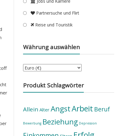
Jobs und Karriere
Partnersuche und Flirt
Reise und Touristik
rd
n
Währung auswählen
toff
cht
Produkt Schlagwörter
mmer
Arbeit
Angst
Beruf
Allein
Alter
e
Beziehung
aber
Bewerbung
Depression
Erfolg
Einkommen